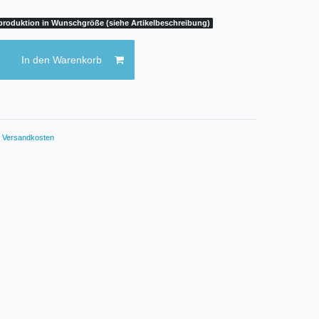
rproduktion in Wunschgröße (siehe Artikelbeschreibung)
In den Warenkorb
.
Versandkosten