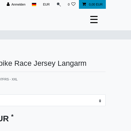
Anmelden
EUR
0
0,00 EUR
☰
bike Race Jersey Langarm
07FRS - XXL
*
EUR