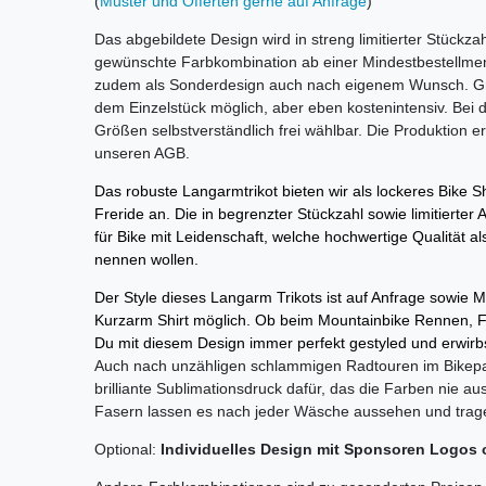
(
Muster und Offerten gerne auf Anfrage
)
Das abgebildete Design wird in streng limitierter Stückz
gewünschte Farbkombination ab einer Mindestbestellme
zudem als Sonderdesign auch nach eigenem Wunsch. Grund
dem Einzelstück möglich, aber eben kostenintensiv. Bei 
Größen selbstverständlich frei wählbar. Die Produktion er
unseren AGB.
Das robuste Langarmtrikot bieten wir als lockeres Bike S
Freride an. Die in begrenzter Stückzahl sowie limitierter
für Bike mit Leidenschaft, welche hochwertige Qualität 
nennen wollen.
Der Style dieses Langarm Trikots ist auf Anfrage sowie
Kurzarm Shirt möglich.
Ob beim Mountainbike Rennen, Fre
Du mit diesem Design immer perfekt gestyled und erwirb
Auch nach unzähligen schlammigen Radtouren im Bikepar
brilliante Sublimationsdruck dafür, das die Farben nie a
Fasern lassen es nach jeder Wäsche aussehen und trag
Optional:
Individuelles Design mit Sponsoren Logos 