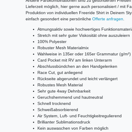
Andere Farbkombinationen sind zu gesonderten Preisen 
Lieferzeit möglich, hier gerne auch personalisiert / mit
Produktion von individuellen Freeride Shirt in Deinem St
einfach gesondert eine persönliche
Offerte anfragen
.
Atmungsaktiv sowie hochwertiges Funktionsmateri
Stretch mit sehr guter Viskosität ohne auszuleiern
100% Polyester
Robuster Mesh Materialmix
Wahlweise in 135er oder 165er Grammatur (g/m²)
Card Pocket mit RV am linken Unterarm
Abschlussbündchen an den Handgelenken
Race Cut, gut anliegend
Rückseite abgerundet und leicht verlängert
Robustes Mesh Material
Sehr gute 4way Dehnbarkeit
Geruchshemmend und hautneutral
Schnell trocknend
Schweißabsorbierend
Air System, Luft- und Feuchtigkeitregulierend
Brillianter Sublimationsdruck
Kein auswaschen von Farben möglich