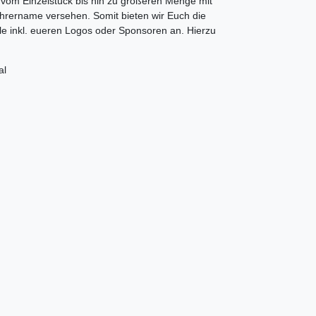
vom Einzelstück bis hin zu größeren Menge mit
 Fahrername versehen. Somit bieten wir Euch die
yle inkl. eueren Logos oder Sponsoren an. Hierzu
al