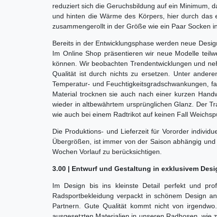
reduziert sich die Geruchsbildung auf ein Minimum,
und hinten die Wärme des Körpers, hier durch das e
zusammengerollt in der Größe wie ein Paar Socken i
Bereits in der Entwicklungsphase werden neue Desig
Im Online Shop präsentieren wir neue Modelle teilwe
können. Wir beobachten Trendentwicklungen und nehm
Qualität ist durch nichts zu ersetzen. Unter and
Temperatur- und Feuchtigkeitsgradschwankungen, fah
Material trocknen sie auch nach einer kurzen Han
wieder in altbewährtem ursprünglichen Glanz. Der Tr
wie auch bei einem Radtrikot auf keinen Fall Weichspü
Die Produktions- und Lieferzeit für Vororder individ
Übergrößen, ist immer von der Saison abhängig und m
Wochen Vorlauf zu berücksichtigen.
3.00 | Entwurf und Gestaltung in exklusivem Des
Im Design bis ins kleinste Detail perfekt und prof
Radsportbekleidung verpackt in schönem Design anz
Partnern. Gute Qualität kommt nicht von irgendwo.
ausgesetzten Materialien in unseren Radhosen, wie z