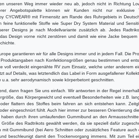
ecken unseren Weg immer wieder neu ab, jedoch nicht in Richtung Lo
erer Angebotspalette können wir Kunden nicht nur exklusive 
ed by CYCWEAR® mit Firmensitz am Rande des Ruhrgebiets in Deutsc
ch feine funktionelle Stoffe wie Super Dry System Material und Sens
erer Designs je nach Modellvariante zusätzlich ab. Jedes Radtrik
das Design vorne nicht zerstören und damit wie eine Jacke bequem
chichte.
pe garantieren wir für alle Designs immer und in jedem Fall. Die Pro
en Produktangaben nach Konfektionsgrößen genau bestimmen und ents
ante voll verdeckt eingenähte RV zum Einsatz, welche unter anderem 
tzt auf Details, was letztendlich das Label in Form ausgefallener Kollekti
te u.a. sehr aerodynamisch sowie körperbetont geschnitten.
end, dann fragen Sie uns einfach. Wir antworten in der Regel innerh
ergröße, das Körpergewicht und eventuell Besonderheiten wie z.B. lan
der flattern des Stoffes beim fahren an sich entstehen kann. Zeitgl
der eingeschnürt fühlt. Auch hier immer zur besseren Orientierung die
haben durch ihren umlaufenden Gummibund an den Armausschnitten ke
röße des Radtrikots gewählt werden, da sie speziell dafür zugeschnit
it Gummibund (bei Aero Schnitten oder zusätzliches Feature auch ei
und beschleunigt damit den Trockenvorgang immens. Mit zum Teil ein