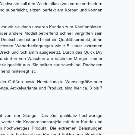
indweste soll den Windeinfluss von vorne verhindern
nd superleicht, sitzen perfekt am Körper und können
evor wir sie dann unseren Kunden zum Kauf anbieten.
der andere Modell betreffend schnell vergriffen sein
utschland ist und bleibt ein Qualitätsprodukt, denn
ichsten Wetterbedingungen wie z.B. unter extremen
m Dreck und Schlamm ausgesetzt. Durch das Quick Dry
ch hunderten von Wäschen am nächsten Morgen immer
ialqualität aus. Sie sollten nur sowohl bei Radhosen
end hinterlegt ist.
lle oder Größen sowie Herstellung in Wunschgröße oder
, Artikelvariante und Produkt, sind hier ca. 3 bis 7
cht von der Stange. Das Ziel qualitativ hochwertige
r wieder ein Kooperationsprojekt mit dem Kunde und
ein hochwertiges Produkt. Die extremen Belastungen
esigns zu hochwertigen Radsport-Bekleidung. Produkte