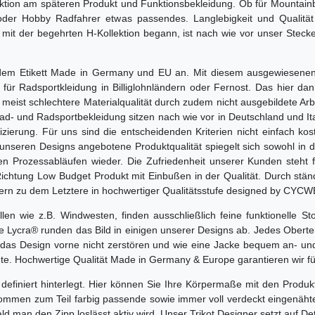
fektion am späteren Produkt und Funktionsbekleidung. Ob für Mountain
r oder Hobby Radfahrer etwas passendes. Langlebigkeit und Qualit
 mit der begehrten H-Kollektion begann, ist nach wie vor unser Stec
mit dem Etikett Made in Germany und EU an. Mit diesem ausgewiesene
für Radsportkleidung in Billiglohnländern oder Fernost. Das hier da
 meist schlechtere Materialqualität durch zudem nicht ausgebildete Arb
rrad- und Radsportbekleidung sitzen nach wie vor in Deutschland und 
zierung. Für uns sind die entscheidenden Kriterien nicht einfach kost
t unseren Designs angebotene Produktqualität spiegelt sich sowohl in
n Prozessabläufen wieder. Die Zufriedenheit unserer Kunden steht fü
ichtung Low Budget Produkt mit Einbußen in der Qualität. Durch stän
dern zu dem Letztere in hochwertiger Qualitätsstufe designed by CYCW
n wie z.B. Windwesten, finden ausschließlich feine funktionelle S
Lycra® runden das Bild in einigen unserer Designs ab. Jedes Oberteil
das Design vorne nicht zerstören und wie eine Jacke bequem an- un
te. Hochwertige Qualität Made in Germany & Europe garantieren wir fü
 definiert hinterlegt. Hier können Sie Ihre Körpermaße mit den Pr
 kommen zum Teil farbig passende sowie immer voll verdeckt eingenäht
 man den Zipp loslässt aktiv wird. Unser Trikot Designer setzt auf Det