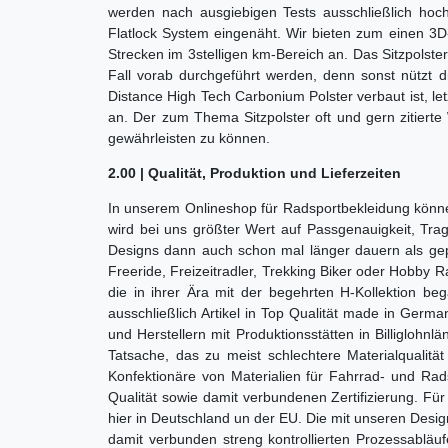
werden nach ausgiebigen Tests ausschließlich hoch
Flatlock System eingenäht. Wir bieten zum einen 3D
Strecken im 3stelligen km-Bereich an. Das Sitzpolste
Fall vorab durchgeführt werden, denn sonst nützt d
Distance High Tech Carbonium Polster verbaut ist, le
an. Der zum Thema Sitzpolster oft und gern zitierte
gewährleisten zu können.
2.00 | Qualität, Produktion und Lieferzeiten
In unserem Onlineshop für Radsportbekleidung können
wird bei uns größter Wert auf Passgenauigkeit, Tra
Designs dann auch schon mal länger dauern als gepl
Freeride, Freizeitradler, Trekking Biker oder Hobby
die in ihrer Ära mit der begehrten H-Kollektion b
ausschließlich Artikel in Top Qualität made in Ger
und Herstellern mit Produktionsstätten in Billiglohn
Tatsache, das zu meist schlechtere Materialqualitä
Konfektionäre von Materialien für Fahrrad- und Ra
Qualität sowie damit verbundenen Zertifizierung. Für
hier in Deutschland un der EU. Die mit unseren Desig
damit verbunden streng kontrollierten Prozessablä