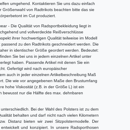
 helfen umgehend. Kontaktieren Sie uns dazu einfach
r Größenwahl von Radtrikots beachten bitte das sie
körperbetont im Cut produziert.
ar - Die Qualität von Radsportbekleidung liegt in
durchgehend und vollverdeckte Reißverschlüsse
spekt ihrer hochwertigen Qualität teilweise im Modell
kt passend zu den Radtrikots geschneidert werden. Die
 daher in identischer Größe geordert werden. Bedeutet:
inden Sie bei uns in jedem einzelnen Artikel unter
terlegt haben. Passende Artikel mit denen Sie ein
ht. Gefertigt wird nach europäischer
erem auch in jeder einzelnen Artikelbeschreibung Maß
piert. Die wie vor angegebenen Maße den Brustumfang
 hohe Viskosität (z.B. in der Größe L) ist ein
ch bewusst nur die Hälfte des max. dehnbaren
unterschiedlich. Bei der Wahl des Polsters ist zu dem
alität behalten und darf nicht nach vielen Kilometern
. Distanz bieten wir zwei Sitzpolstermodelle. Der
 entwickelt und konzipiert. In unsere Radsporthosen