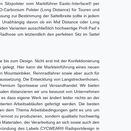
 Sitzpolster vom Marktführer Eastic-Interface® per
4D-Carbonium Polster (Long Distance) für Touren und
ssung zur Bestimmung der Sattelbreite sollte in jedem
hts. Unabhängig davon ob ein Mid Distance oder Long
iden Varianten ausschließlich hochwertige Profi Pad´s
Radhose um letztendlich den perfekten Sitz im Sattel
 bis zum Design. Nicht erst mit der Konfektionierung
n gelegt. Hier kann die Markteinführung eines neuen
en Mountainbiker, Rennradfahrer sowie aber auch für
oraussetzung. Die Entwicklung von Langstreckenhosen,
n Premium Sportswear und Versandhandel. Wir bieten
kmalen distanzieren wir uns bewusst von Unternehmen
s es dass eigene Werk sei ändert leider nichts an der
ierten Arbeitsabläufen gefertigt werden. Die besten
 Neben dem Thema Arbeitsbedingungen geht es uns um
Fernost zu produzieren, sondern qualitativ hochwertig
n Materialen, der Verarbeitung an sich sowie auch den
der Gründung des Labels CYCWEAR® Radsportdesign in