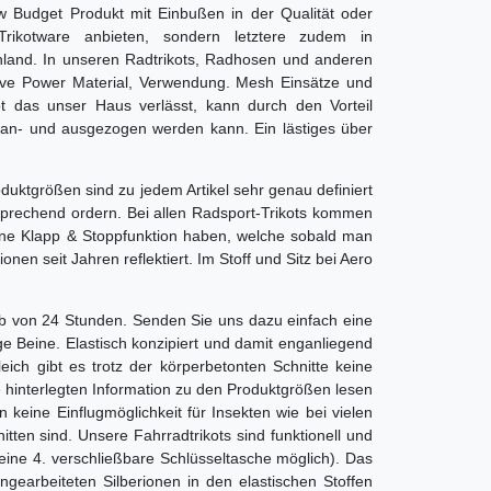
w Budget Produkt mit Einbußen in der Qualität oder
Trikotware anbieten, sondern letztere zudem in
hland. In unseren Radtrikots, Radhosen und anderen
itive Power Material, Verwendung. Mesh Einsätze und
ot das unser Haus verlässt, kann durch den Vorteil
 an- und ausgezogen werden kann. Ein lästiges über
duktgrößen sind zu jedem Artikel sehr genau definiert
prechend ordern. Bei allen Radsport-Trikots kommen
eine Klapp & Stoppfunktion haben, welche sobald man
onen seit Jahren reflektiert. Im Stoff und Sitz bei Aero
alb von 24 Stunden. Senden Sie uns dazu einfach eine
ge Beine. Elastisch konzipiert und damit enganliegend
eich gibt es trotz der körperbetonten Schnitte keine
 hinterlegten Information zu den Produktgrößen lesen
ine Einflugmöglichkeit für Insekten wie bei vielen
ten sind. Unsere Fahrradtrikots sind funktionell und
ne 4. verschließbare Schlüsseltasche möglich). Das
gearbeiteten Silberionen in den elastischen Stoffen