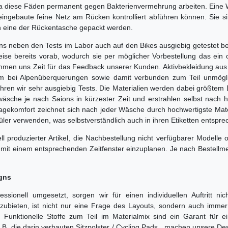
 da diese Fäden permanent gegen Bakterienvermehrung arbeiten. Eine W
ingebaute feine Netz am Rücken kontrolliert abführen können. Sie si
n eine der Rückentasche gepackt werden.
ns neben den Tests im Labor auch auf den Bikes ausgiebig getestet b
ise bereits vorab, wodurch sie per möglicher Vorbestellung das ein o
en uns Zeit für das Feedback unserer Kunden. Aktivbekleidung aus De
erem bei Alpenüberquerungen sowie damit verbunden zum Teil unmögl
ren wir sehr ausgiebig Tests. Die Materialien werden dabei größte
dwäsche je nach Saions in kürzester Zeit und erstrahlen selbst na
agekomfort zeichnet sich nach jeder Wäsche durch hochwertigste Mater
ler verwenden, was selbstverständlich auch in ihren Etiketten entsprech
uell produzierter Artikel, die Nachbestellung nicht verfügbarer Mode
it einem entsprechenden Zeitfenster einzuplanen. Je nach Bestellmenge
igns
essionell umgesetzt, sorgen wir für einen individuellen Auftritt ni
ubieten, ist nicht nur eine Frage des Layouts, sondern auch imme
 Funktionelle Stoffe zum Teil im Materialmix sind ein Garant für 
.B. die darin verbauten Sitzpolster / Cycling Pads , machen unsere D