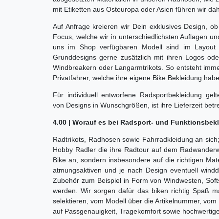
mit Etiketten aus Osteuropa oder Asien führen wir da
Auf Anfrage kreieren wir Dein exklusives Design, 
Focus, welche wir in unterschiedlichsten Auflagen un
uns im Shop verfügbaren Modell sind im Layout ä
Grunddesigns gerne zusätzlich mit ihren Logos ode
Windbreakern oder Langarmtrikots. So entsteht imme
Privatfahrer, welche ihre eigene Bike Bekleidung ha
Für individuell entworfene Radsportbekleidung g
von Designs in Wunschgrößen, ist ihre Lieferzeit betr
4.00 | Worauf es bei Radsport- und Funktionsbe
Radtrikots, Radhosen sowie Fahrradkleidung an sich;
Hobby Radler die ihre Radtour auf dem Radwanderweg
Bike an, sondern insbesondere auf die richtigen Mat
atmungsaktiven und je nach Design eventuell winddi
Zubehör zum Beispiel in Form von Windwesten, Sof
werden. Wir sorgen dafür das biken richtig Spaß m
selektieren, vom Modell über die Artikelnummer, vom 
auf Passgenauigkeit, Tragekomfort sowie hochwertige