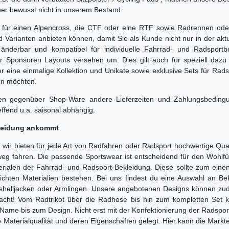
her bewusst nicht in unserem Bestand.
ob für einen Alpencross, die CTF oder eine RTF sowie Radrennen ode
d Varianten anbieten können, damit Sie als Kunde nicht nur in der ak
nderbar und kompatibel für individuelle Fahrrad- und Radsportbek
r Sponsoren Layouts versehen um. Dies gilt auch für speziell daz
r eine einmalige Kollektion und Unikate sowie exklusive Sets für Rad
ben möchten.
elten gegenüber Shop-Ware andere Lieferzeiten und Zahlungsbeding
effend u.a. saisonal abhängig.
kleidung ankommt
 wir bieten für jede Art von Radfahren oder Radsport hochwertige Qual
 fahren. Die passende Sportswear ist entscheidend für den Wohlfühlf
erialen der Fahrrad- und Radsport-Bekleidung. Diese sollte zum einen
chten Materialien bestehen. Bei uns findest du eine Auswahl an Be
tshelljacken oder Armlingen. Unsere angebotenen Designs können z
acht! Vom Radtrikot über die Radhose bis hin zum kompletten Set k
Name bis zum Design. Nicht erst mit der Konfektionierung der Radspor
 Materialqualität und deren Eigenschaften gelegt. Hier kann die Mar