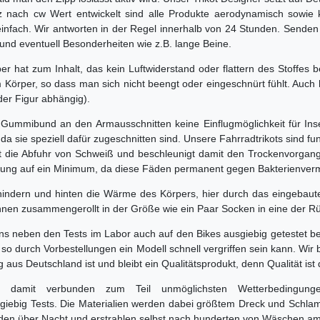
Sitz nach cw Wert entwickelt sind alle Produkte aerodynamisch sowie 
nfach. Wir antworten in der Regel innerhalb von 24 Stunden. Senden 
und eventuell Besonderheiten wie z.B. lange Beine.
r hat zum Inhalt, das kein Luftwiderstand oder flattern des Stoffes b
Körper, so dass man sich nicht beengt oder eingeschnürt fühlt. Auch 
er Figur abhängig).
ummibund an den Armausschnitten keine Einflugmöglichkeit für Ins
 da sie speziell dafür zugeschnitten sind. Unsere Fahrradtrikots sind
 die Abfuhr von Schweiß und beschleunigt damit den Trockenvorgang 
ildung auf ein Minimum, da diese Fäden permanent gegen Bakterienver
hindern und hinten die Wärme des Körpers, hier durch das eingebaute
können zusammengerollt in der Größe wie ein Paar Socken in eine der 
ns neben den Tests im Labor auch auf den Bikes ausgiebig getestet b
 so durch Vorbestellungen ein Modell schnell vergriffen sein kann. W
us Deutschland ist und bleibt ein Qualitätsprodukt, denn Qualität ist 
e damit verbunden zum Teil unmöglichsten Wetterbedingung
giebig Tests. Die Materialien werden dabei größtem Dreck und Schl
den über Nacht und erstrahlen selbst nach hunderten von Wäschen a