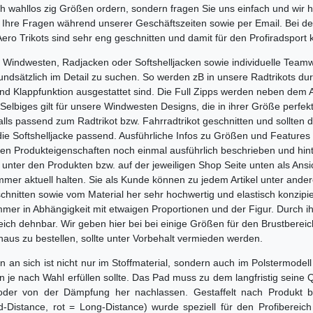
fach wahllos zig Größen ordern, sondern fragen Sie uns einfach und wir
n Ihre Fragen während unserer Geschäftszeiten sowie per Email. Bei de
ro Trikots sind sehr eng geschnitten und damit für den Profiradsport 
 Windwesten, Radjacken oder Softshelljacken sowie individuelle Teamwe
grundsätzlich im Detail zu suchen. So werden zB in unsere Radtrikots 
und Klappfunktion ausgestattet sind. Die Full Zipps werden neben dem A
 Selbiges gilt für unsere Windwesten Designs, die in ihrer Größe perfe
alls passend zum Radtrikot bzw. Fahrradtrikot geschnitten und sollten
die Softshelljacke passend. Ausführliche Infos zu Größen und Features f
igen Produkteigenschaften noch einmal ausführlich beschrieben und hin
unter den Produkten bzw. auf der jeweiligen Shop Seite unten als Ansic
 immer aktuell halten. Sie als Kunde können zu jedem Artikel unter and
chnitten sowie vom Material her sehr hochwertig und elastisch konzi
er in Abhängigkeit mit etwaigen Proportionen und der Figur. Durch ihre
eich dehnbar. Wir geben hier bei bei einige Größen für den Brustberei
naus zu bestellen, sollte unter Vorbehalt vermieden werden.
n sich ist nicht nur im Stoffmaterial, sondern auch im Polstermodell 
e nach Wahl erfüllen sollte. Das Pad muss zu dem langfristig seine Qu
er von der Dämpfung her nachlassen. Gestaffelt nach Produkt bzw
-Distance, rot = Long-Distance) wurde speziell für den Profibereich