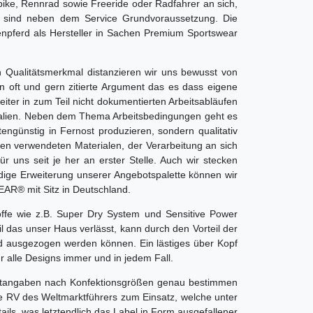
bike, Rennrad sowie Freeride oder Radfahrer an sich,
ät sind neben dem Service Grundvoraussetzung. Die
kenpferd als Hersteller in Sachen Premium Sportswear
n Qualitätsmerkmal distanzieren wir uns bewusst von
nn oft und gern zitierte Argument das es dass eigene
eiter in zum Teil nicht dokumentierten Arbeitsabläufen
Italien. Neben dem Thema Arbeitsbedingungen geht es
engünstig in Fernost produzieren, sondern qualitativ
 den verwendeten Materialen, der Verarbeitung an sich
r uns seit je her an erster Stelle. Auch wir stecken
dige Erweiterung unserer Angebotspalette können wir
EAR® mit Sitz in Deutschland.
toffe wie z.B. Super Dry System und Sensitive Power
 das unser Haus verlässt, kann durch den Vorteil der
d ausgezogen werden können. Ein lästiges über Kopf
r alle Designs immer und in jedem Fall.
oduktangaben nach Konfektionsgrößen genau bestimmen
e RV des Weltmarktführers zum Einsatz, welche unter
ails, was letztendlich das Label in Form ausgefallener