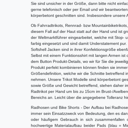
Sie sind unsicher in der Größe, dann bitte nicht ein
gerne telefonisch oder per Email und wir beantworte
körperbetont geschnitten sind. Insbesondere unsere Ae
Ob Fahrradtrikots, Rennrad- bzw Mountainbiketrikots,
diesem Fall auf der Haut statt auf der Hand und ist 
der Weltmarktführer eingearbeitet, welche mit Stop- 
farbig eingesetzt und sind damit Understatement pur.
Softshell Jacken sind in ihrer Konfektionsgröße ebenf
Selbst mit einem Funktionsshirt mit langen Armen ist 
dem Button Produkt-Details, wo wir für Sie die jeweil
Produkt perfekt kombinieren können finden sie immer 
Größendefinition, welche wir die Schnitte betreffend
nehmen. Unsere Trikot Modelle sind körperbetont ges
sowie Größe und Gewicht betreffend, stehen daher imm
Radtrikot per Hand um bis zu 15cm im Brust-/Axelber
Bereichs an. Leicht über die angegebene Tolleranz hi
Radhosen und Bike Shorts - Der Aufbau bei Radhosen a
immer sein Einsatzzweck von Bedeutung, den es dann j
oder häufigem Gebrauch in sich zusammenfallen od
hochwertige Materialaufbau beider Pads (blau = Mid