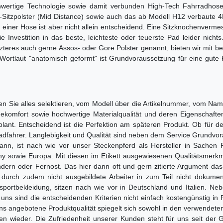
wertige Technologie sowie damit verbunden High-Tech Fahrradhosen
-Sitzpolster (Mid Distance) sowie auch das ab Modell H12 verbaute 
r einer Hose ist aber nicht allein entscheidend. Eine Sitzknochenverme
ie Investition in das beste, leichteste oder teuerste Pad leider nic
tzteres auch gerne Assos- oder Gore Polster genannt, bieten wir mit be
 Wortlaut "anatomisch geformt" ist Grundvoraussetzung für eine gute 
 Sie alles selektieren, vom Modell über die Artikelnummer, vom Name
gekomfort sowie hochwertige Materialqualität und deren Eigenschafte
ant. Entscheidend ist die Perfektion am späteren Produkt. Ob für d
 Radfahrer. Langlebigkeit und Qualität sind neben dem Service Grundv
egann, ist nach wie vor unser Steckenpferd als Hersteller in Sache
many sowie Europa. Mit diesen im Etikett ausgewiesenen Qualitätsmer
ländern oder Fernost. Das hier dann oft und gern zitierte Argument da
t durch zudem nicht ausgebildete Arbeiter in zum Teil nicht dokument
dsportbekleidung, sitzen nach wie vor in Deutschland und Italien.
 uns sind die entscheidenden Kriterien nicht einfach kostengünstig in 
ns angebotene Produktqualität spiegelt sich sowohl in den verwendete
ufen wieder. Die Zufriedenheit unserer Kunden steht für uns seit 