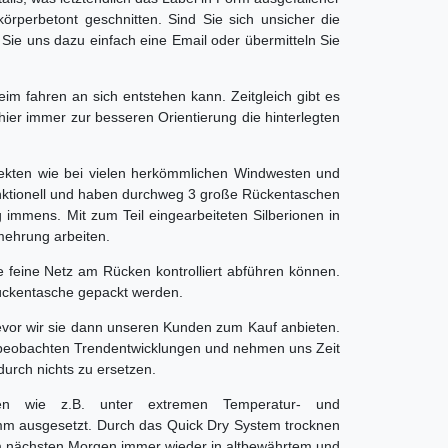
körperbetont geschnitten. Sind Sie sich unsicher die
Sie uns dazu einfach eine Email oder übermitteln Sie
eim fahren an sich entstehen kann. Zeitgleich gibt es
hier immer zur besseren Orientierung die hinterlegten
ekten wie bei vielen herkömmlichen Windwesten und
 funktionell und haben durchweg 3 große Rückentaschen
immens. Mit zum Teil eingearbeiteten Silberionen in
mehrung arbeiten.
 feine Netz am Rücken kontrolliert abführen können.
Rückentasche gepackt werden.
evor wir sie dann unseren Kunden zum Kauf anbieten.
ir beobachten Trendentwicklungen und nehmen uns Zeit
durch nichts zu ersetzen.
en wie z.B. unter extremen Temperatur- und
amm ausgesetzt. Durch das Quick Dry System trocknen
m nächsten Morgen immer wieder in altbewährtem und