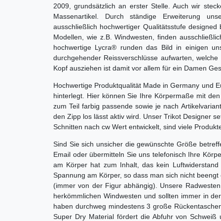
2009, grundsätzlich an erster Stelle. Auch wir st
Massenartikel. Durch ständige Erweiterung uns
ausschließlich hochwertiger Qualitätsstufe design
Modellen, wie z.B. Windwesten, finden ausschließli
hochwertige Lycra® runden das Bild in einigen uns
durchgehender Reissverschlüsse aufwarten, welche 
Kopf ausziehen ist damit vor allem für ein Damen Ges
Hochwertige Produktqualität Made in Germany und Euro
hinterlegt. Hier können Sie Ihre Körpermaße mit d
zum Teil farbig passende sowie je nach Artikelvari
den Zipp los lässt aktiv wird. Unser Trikot Designer se
Schnitten nach cw Wert entwickelt, sind viele Produk
Sind Sie sich unsicher die gewünschte Größe betreff
Email oder übermitteln Sie uns telefonisch Ihre Körp
am Körper hat zum Inhalt, das kein Luftwiderstand o
Spannung am Körper, so dass man sich nicht beengt o
(immer von der Figur abhängig). Unsere Radwesten 
herkömmlichen Windwesten und sollten immer in der G
haben durchweg mindestens 3 große Rückentaschen m
Super Dry Material fördert die Abfuhr von Schweiß 