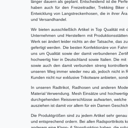
länger dauern als geplant. Entscheidend ist die Per
haben auch für den Freizeitradler, Trekking Bike
Entwicklung von Langstreckenhosen, die in ihrer Ära
und Versandhandel.
Wir bieten ausschließlich Artikel in Top Qualität 
Unternehmen und Herstellern mit Produktionsstätten 
Werk sei ändert leider nichts an der Tatsache, das zu
gefertigt werden. Die besten Konfektionäre von Fah
uns um Qualität sowie der damit verbundenen Zertifi
hochwertig hier in Deutschland sowie Italien. Die mi
sowie auch den damit verbunden streng kontrollierte
unseren Weg immer wieder neu ab, jedoch nicht in R
Kunden nicht nur exklusive Trikotware anbieten, son
In unseren Radtrikot, Radhosen und anderen Modelle
Material Verwendung. Mesh Einsätze und hochwertige 
durchgehenden Reissverschlüsse aufwarten, welche 
ausziehen ist damit vor allem für ein Damen Geschich
Die Produktgrößen sind zu jedem Artikel sehr genau
und entsprechend ordern. Bei allen Radsporttrikots
anderem eine Klapp- & Stoppfunktion haben, die sobald