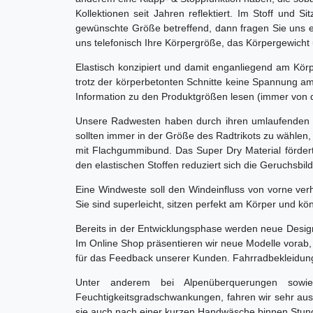
Kollektionen seit Jahren reflektiert. Im Stoff und 
gewünschte Größe betreffend, dann fragen Sie uns ei
uns telefonisch Ihre Körpergröße, das Körpergewicht 
Elastisch konzipiert und damit enganliegend am Körpe
trotz der körperbetonten Schnitte keine Spannung am 
Information zu den Produktgrößen lesen (immer von d
Unsere Radwesten haben durch ihren umlaufenden G
sollten immer in der Größe des Radtrikots zu wählen,
mit Flachgummibund. Das Super Dry Material fördert
den elastischen Stoffen reduziert sich die Geruchsb
Eine Windweste soll den Windeinfluss von vorne ver
Sie sind superleicht, sitzen perfekt am Körper und 
Bereits in der Entwicklungsphase werden neue Desig
Im Online Shop präsentieren wir neue Modelle vorab,
für das Feedback unserer Kunden. Fahrradbekleidung a
Unter anderem bei Alpenüberquerungen sowi
Feuchtigkeitsgradschwankungen, fahren wir sehr aus
sie auch nach einer kurzen Handwäsche binnen Stun