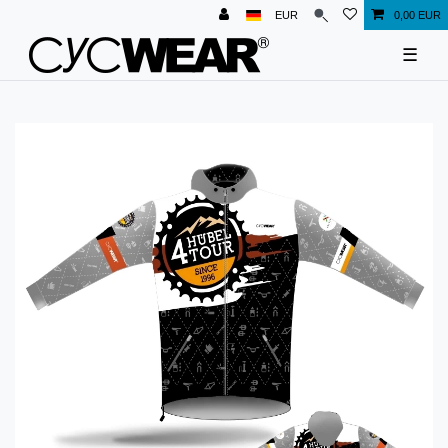
EUR
0,00 EUR
☰