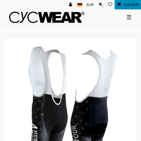
EUR
0,00 EUR
☰