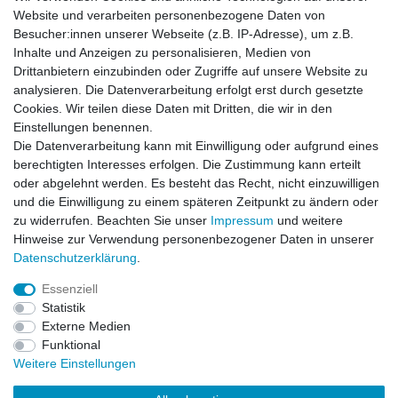
Website und verarbeiten personenbezogene Daten von
Besucher:innen unserer Webseite (z.B. IP-Adresse), um z.B.
Inhalte und Anzeigen zu personalisieren, Medien von
Drittanbietern einzubinden oder Zugriffe auf unsere Website zu
analysieren. Die Datenverarbeitung erfolgt erst durch gesetzte
Einkaufen
Cookies. Wir teilen diese Daten mit Dritten, die wir in den
Zahlungsarten
Einstellungen benennen.
Versandarten & -kosten
Die Datenverarbeitung kann mit Einwilligung oder aufgrund eines
Widerrufsrecht
berechtigten Interesses erfolgen. Die Zustimmung kann erteilt
oder abgelehnt werden. Es besteht das Recht, nicht einzuwilligen
und die Einwilligung zu einem späteren Zeitpunkt zu ändern oder
Zum Online-Widerruf
zu widerrufen. Beachten Sie unser
Impressum
und weitere
Hinweise zur Verwendung personenbezogener Daten in unserer
Mein Konto
Daten­schutz­erklärung
.
Registrieren
Essenziell
Login
Statistik
Unternehmen
Externe Medien
Funktional
Kontakt
Weitere Einstellungen
Datenschutzerklärung
AGB