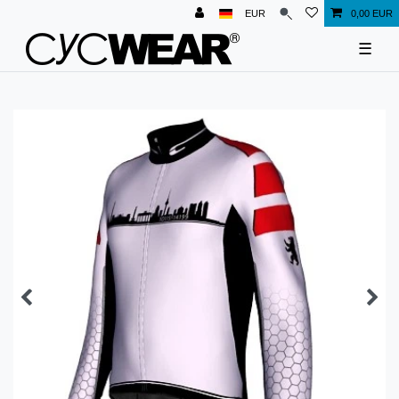
EUR
0,00 EUR
☰