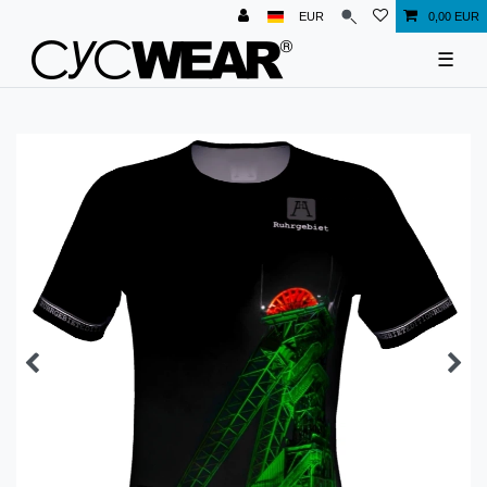
EUR
0,00 EUR
☰