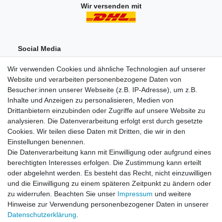
Wir versenden mit
Social Media
Wir verwenden Cookies und ähnliche Technologien auf unserer
Website und verarbeiten personenbezogene Daten von
Besucher:innen unserer Webseite (z.B. IP-Adresse), um z.B.
Inhalte und Anzeigen zu personalisieren, Medien von
Drittanbietern einzubinden oder Zugriffe auf unsere Website zu
analysieren. Die Datenverarbeitung erfolgt erst durch gesetzte
Einkaufen
Cookies. Wir teilen diese Daten mit Dritten, die wir in den
Zahlungsarten
Einstellungen benennen.
Versandarten & -kosten
Die Datenverarbeitung kann mit Einwilligung oder aufgrund eines
Widerrufsrecht
berechtigten Interesses erfolgen. Die Zustimmung kann erteilt
oder abgelehnt werden. Es besteht das Recht, nicht einzuwilligen
und die Einwilligung zu einem späteren Zeitpunkt zu ändern oder
Zum Online-Widerruf
zu widerrufen. Beachten Sie unser
Impressum
und weitere
Hinweise zur Verwendung personenbezogener Daten in unserer
Mein Konto
Daten­schutz­erklärung
.