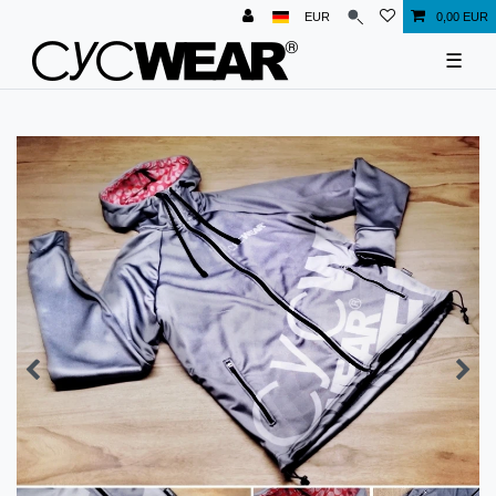
EUR
0,00 EUR
☰