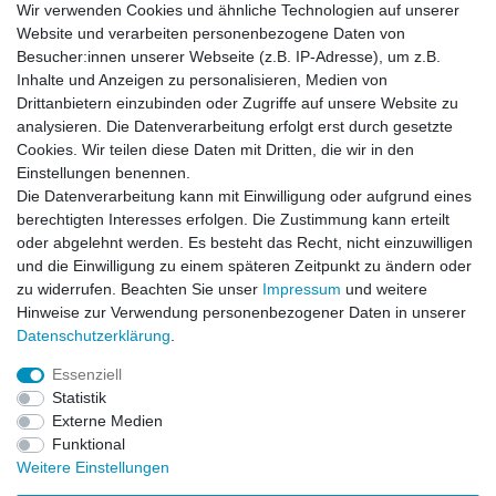
Wir verwenden Cookies und ähnliche Technologien auf unserer
Website und verarbeiten personenbezogene Daten von
Besucher:innen unserer Webseite (z.B. IP-Adresse), um z.B.
Inhalte und Anzeigen zu personalisieren, Medien von
Drittanbietern einzubinden oder Zugriffe auf unsere Website zu
analysieren. Die Datenverarbeitung erfolgt erst durch gesetzte
Einkaufen
Cookies. Wir teilen diese Daten mit Dritten, die wir in den
Zahlungsarten
Einstellungen benennen.
Versandarten & -kosten
Die Datenverarbeitung kann mit Einwilligung oder aufgrund eines
Widerrufsrecht
berechtigten Interesses erfolgen. Die Zustimmung kann erteilt
oder abgelehnt werden. Es besteht das Recht, nicht einzuwilligen
und die Einwilligung zu einem späteren Zeitpunkt zu ändern oder
Zum Online-Widerruf
zu widerrufen. Beachten Sie unser
Impressum
und weitere
Hinweise zur Verwendung personenbezogener Daten in unserer
Mein Konto
Daten­schutz­erklärung
.
Registrieren
Essenziell
Login
Statistik
Unternehmen
Externe Medien
Funktional
Kontakt
Weitere Einstellungen
Datenschutzerklärung