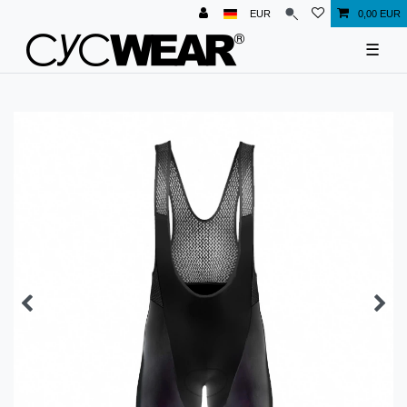
EUR
0,00 EUR
☰