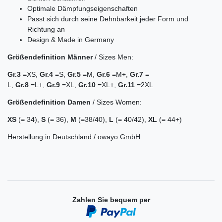
Optimale Dämpfungseigenschaften
Passt sich durch seine Dehnbarkeit jeder Form und
Richtung an
Design & Made in Germany
Größendefinition
Männer
/ Sizes Men:
Gr.3
=XS,
Gr.4
=S,
Gr.
5
=M,
Gr.6
=M+,
Gr.
7
=
L,
Gr.
8
=L+,
Gr.
9
=XL,
Gr.
10
=XL+,
Gr.11
=2XL
Größendefinition
Damen
/ Sizes Women:
XS
(= 34),
S
(= 36),
M
(=38/40),
L
(= 40/42),
XL
(= 44+)
Herstellung in Deutschland / owayo GmbH
Zahlen Sie bequem per