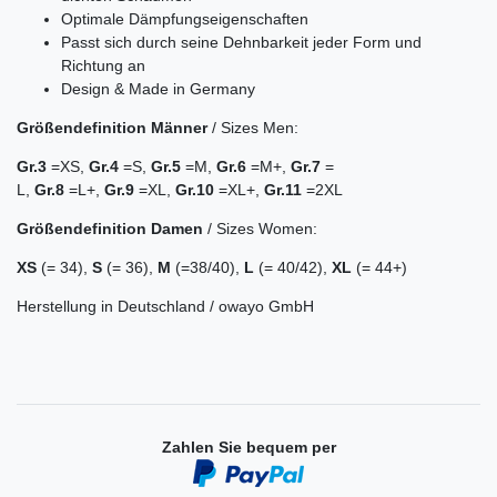
Optimale Dämpfungseigenschaften
Passt sich durch seine Dehnbarkeit jeder Form und
Richtung an
Design & Made in Germany
Größendefinition
Männer
/ Sizes Men:
Gr.3
=XS,
Gr.4
=S,
Gr.
5
=M,
Gr.6
=M+,
Gr.
7
=
L,
Gr.
8
=L+,
Gr.
9
=XL,
Gr.
10
=XL+,
Gr.11
=2XL
Größendefinition
Damen
/ Sizes Women:
XS
(= 34),
S
(= 36),
M
(=38/40),
L
(= 40/42),
XL
(= 44+)
Herstellung in Deutschland / owayo GmbH
Zahlen Sie bequem per