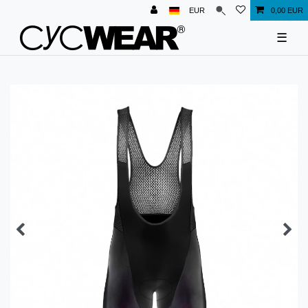
EUR
0,00 EUR
☰