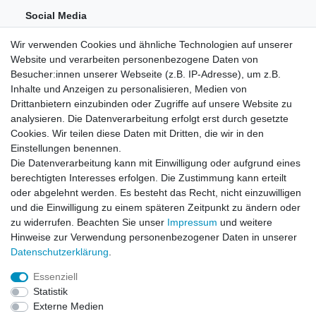
Social Media
Wir verwenden Cookies und ähnliche Technologien auf unserer
Website und verarbeiten personenbezogene Daten von
Besucher:innen unserer Webseite (z.B. IP-Adresse), um z.B.
Inhalte und Anzeigen zu personalisieren, Medien von
Drittanbietern einzubinden oder Zugriffe auf unsere Website zu
analysieren. Die Datenverarbeitung erfolgt erst durch gesetzte
Einkaufen
Cookies. Wir teilen diese Daten mit Dritten, die wir in den
Zahlungsarten
Einstellungen benennen.
Versandarten & -kosten
Die Datenverarbeitung kann mit Einwilligung oder aufgrund eines
Widerrufsrecht
berechtigten Interesses erfolgen. Die Zustimmung kann erteilt
oder abgelehnt werden. Es besteht das Recht, nicht einzuwilligen
und die Einwilligung zu einem späteren Zeitpunkt zu ändern oder
Zum Online-Widerruf
zu widerrufen. Beachten Sie unser
Impressum
und weitere
Hinweise zur Verwendung personenbezogener Daten in unserer
Mein Konto
Daten­schutz­erklärung
.
Registrieren
Essenziell
Login
Statistik
Unternehmen
Externe Medien