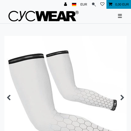
EUR
0,00 EUR
☰