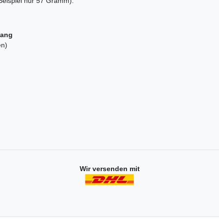
Beispiel nur 57 Gramm).
fang
en)
Wir versenden mit