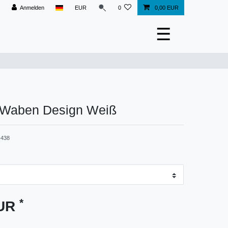
Anmelden
EUR
0
0,00 EUR
☰
 Waben Design Weiß
438
*
EUR