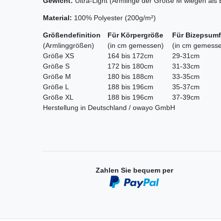
Gewicht:
Ultra-Light (Armlinge der Größe M wiegen als 
Material:
100% Polyester (200g/m²)
Größendefinition
Für Körpergröße
Für Bizepsum
(Armlinggrößen)
(in cm gemessen)
(in cm gemess
Größe XS
164 bis 172cm
29-31cm
Größe S
172 bis 180cm
31-33cm
Größe M
180 bis 188cm
33-35cm
Größe L
188 bis 196cm
35-37cm
Größe XL
188 bis 196cm
37-39cm
Herstellung in Deutschland / owayo GmbH
Zahlen Sie bequem per