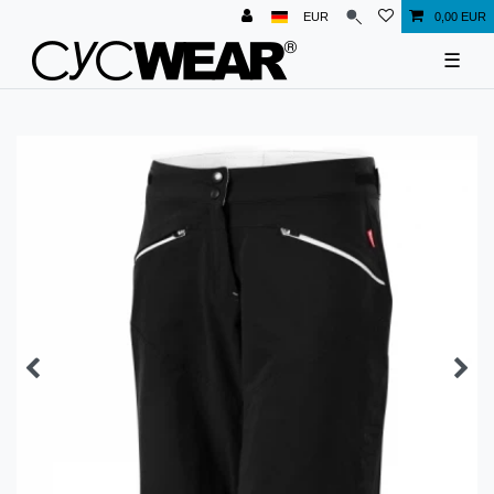
EUR
0,00 EUR
☰