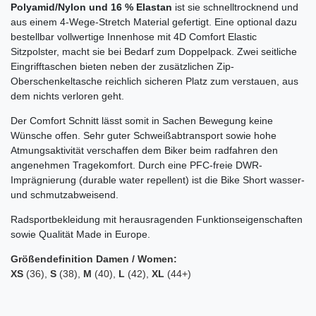
Polyamid/Nylon und 16 % Elastan
ist sie schnelltrocknend und
aus einem 4-Wege-Stretch Material gefertigt. Eine optional dazu
bestellbar vollwertige Innenhose mit 4D Comfort Elastic
Sitzpolster, macht sie bei Bedarf zum Doppelpack. Zwei seitliche
Eingrifftaschen bieten neben der zusätzlichen Zip-
Oberschenkeltasche reichlich sicheren Platz zum verstauen, aus
dem nichts verloren geht.
Der Comfort Schnitt lässt somit in Sachen Bewegung keine
Wünsche offen.
Sehr guter Schweißabtransport sowie hohe
Atmungsaktivität verschaffen dem Biker beim radfahren den
angenehmen Tragekomfort. Durch eine PFC-freie DWR-
Imprägnierung (durable water repellent) ist die Bike Short wasser-
und schmutzabweisend.
Radsportbekleidung mit herausragenden Funktionseigenschaften
sowie Qualität Made in Europe.
Größendefinition Damen / Women:
XS
(36),
S
(38),
M
(40),
L
(42),
XL
(44+)