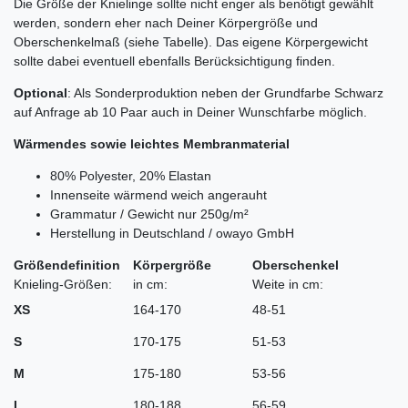
Die Größe der Knielinge sollte nicht enger als benötigt gewählt
werden, sondern eher nach Deiner Körpergröße und
Oberschenkelmaß (siehe Tabelle). Das eigene Körpergewicht
sollte dabei eventuell ebenfalls Berücksichtigung finden.
Optional
: Als Sonderproduktion neben der Grundfarbe Schwarz
auf Anfrage ab 10 Paar auch in Deiner Wunschfarbe möglich.
Wärmendes sowie leichtes Membranmaterial
80% Polyester, 20% Elastan
Innenseite wärmend weich angerauht
Grammatur / Gewicht nur 250g/m²
Herstellung in Deutschland / owayo GmbH
Größendefinition
Körpergröße
Oberschenkel
Knieling-Größen:
in cm:
Weite in cm:
XS
164-170
48-51
S
170-175
51-53
M
175-180
53-56
L
180-188
56-59