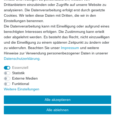
Drittanbietern einzubinden oder Zugriffe auf unsere Website zu
analysieren. Die Datenverarbeitung erfolgt erst durch gesetzte
Einkaufen
Cookies. Wir teilen diese Daten mit Dritten, die wir in den
Zahlungsarten
Einstellungen benennen.
Versandarten & -kosten
Die Datenverarbeitung kann mit Einwilligung oder aufgrund eines
Widerrufsrecht
berechtigten Interesses erfolgen. Die Zustimmung kann erteilt
oder abgelehnt werden. Es besteht das Recht, nicht einzuwilligen
und die Einwilligung zu einem späteren Zeitpunkt zu ändern oder
Zum Online-Widerruf
zu widerrufen. Beachten Sie unser
Impressum
und weitere
Hinweise zur Verwendung personenbezogener Daten in unserer
Mein Konto
Daten­schutz­erklärung
.
Registrieren
Essenziell
Login
Statistik
Unternehmen
Externe Medien
Funktional
Kontakt
Weitere Einstellungen
Datenschutzerklärung
AGB
Alle akzeptieren
Impressum
Qualität
Alle ablehnen
Über uns