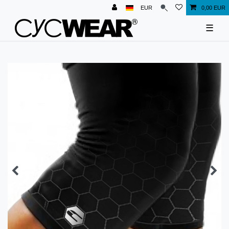
EUR
0,00 EUR
☰