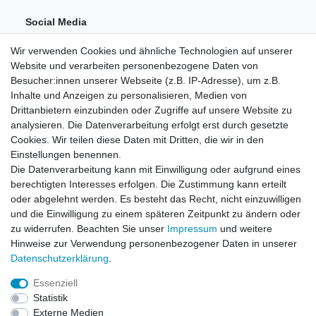
Social Media
Wir verwenden Cookies und ähnliche Technologien auf unserer
Website und verarbeiten personenbezogene Daten von
Besucher:innen unserer Webseite (z.B. IP-Adresse), um z.B.
Inhalte und Anzeigen zu personalisieren, Medien von
Drittanbietern einzubinden oder Zugriffe auf unsere Website zu
analysieren. Die Datenverarbeitung erfolgt erst durch gesetzte
Einkaufen
Cookies. Wir teilen diese Daten mit Dritten, die wir in den
Zahlungsarten
Einstellungen benennen.
Versandarten & -kosten
Die Datenverarbeitung kann mit Einwilligung oder aufgrund eines
Widerrufsrecht
berechtigten Interesses erfolgen. Die Zustimmung kann erteilt
oder abgelehnt werden. Es besteht das Recht, nicht einzuwilligen
und die Einwilligung zu einem späteren Zeitpunkt zu ändern oder
Zum Online-Widerruf
zu widerrufen. Beachten Sie unser
Impressum
und weitere
Hinweise zur Verwendung personenbezogener Daten in unserer
Mein Konto
Daten­schutz­erklärung
.
Registrieren
Essenziell
Login
Statistik
Unternehmen
Externe Medien