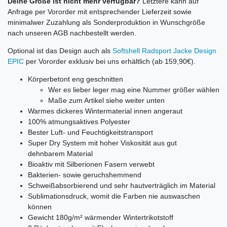
Deine Größe ist nicht mehr verfügbar?
Letztere kann auf
Anfrage per Vororder mit entsprechender Lieferzeit sowie
minimalwer Zuzahlung als Sonderproduktion in Wunschgröße
nach unseren AGB nachbestellt werden.
Optional ist das Design auch als
Softshell Radsport Jacke Design
EPIC
per Vororder exklusiv bei uns erhältlich (ab 159,90€).
Körperbetont eng geschnitten
Wer es lieber leger mag eine Nummer größer wählen
Maße zum Artikel siehe weiter unten
Warmes dickeres Wintermaterial innen angeraut
100% atmungsaktives Polyester
Bester Luft- und Feuchtigkeitstransport
Super Dry System mit hoher Viskosität aus gut
dehnbarem Material
Bioaktiv mit Silberionen Fasern verwebt
Bakterien- sowie geruchshemmend
Schweißabsorbierend und sehr hautverträglich im Material
Sublimationsdruck, womit die Farben nie auswaschen
können
Gewicht 180g/m² wärmender Wintertrikotstoff