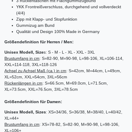
3 Rückentaschen mit Flachgummizugbund
YKK Frontreißverschluss, durchgehend und vollverdeckt
(4/4)
Zipp mit Klapp- und Stopfunktion
Gummizug am Bund
Qualität und Design 100% Made in Germany
Größendefinition für Herren / Men:
Unisex Modell, Size
s: S - M - L - XL - XXL - 3XL
Brustumfang in cm
: S=82-90, M=90-98, L=98-106, XL=106-114,
XXL=114-118, 3XL=118-126
Achsel zu Achsel
Maß (ca.) in cm
: S=42cm, M=44cm, L=49cm,
XL=52cm, XXL=54cm, 3XL=56cm
Rückenlängen in cm
: S=66.5cm, M=69.0cm, L=71.5cm,
XL=73.5cm, XXL=76.5cm, 3XL=78.5cm
Größendefinition für Damen:
Unisex Modell, Sizes
: XS=34/36, S=36/38, M=38/40, L=40/42,
XL=44+
Brustumfang in cm
: XS=78-82, S=82-90, M=90-98, L=98-106,
XL=106+