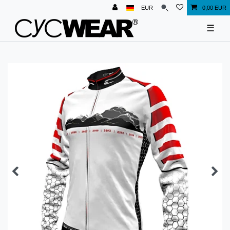
EUR
0,00 EUR
☰