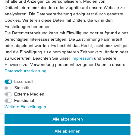
Inhalte und Anzeigen zu personalisieren, Medien von
Drittanbietern einzubinden oder Zugriffe auf unsere Website zu
analysieren. Die Datenverarbeitung erfolgt erst durch gesetzte
Einkaufen
Cookies. Wir teilen diese Daten mit Dritten, die wir in den
Zahlungsarten
Einstellungen benennen.
Versandarten & -kosten
Die Datenverarbeitung kann mit Einwilligung oder aufgrund eines
Widerrufsrecht
berechtigten Interesses erfolgen. Die Zustimmung kann erteilt
oder abgelehnt werden. Es besteht das Recht, nicht einzuwilligen
und die Einwilligung zu einem späteren Zeitpunkt zu ändern oder
Zum Online-Widerruf
zu widerrufen. Beachten Sie unser
Impressum
und weitere
Hinweise zur Verwendung personenbezogener Daten in unserer
Mein Konto
Daten­schutz­erklärung
.
Registrieren
Essenziell
Login
Statistik
Unternehmen
Externe Medien
Funktional
Kontakt
Weitere Einstellungen
Datenschutzerklärung
AGB
Alle akzeptieren
Impressum
Qualität
Alle ablehnen
Über uns