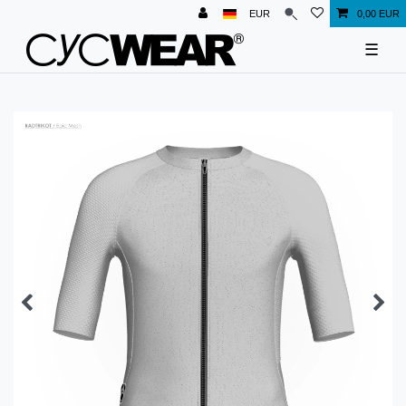
EUR
0,00 EUR
☰