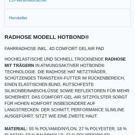
EU-Verantwortlicher
Hersteller
RADHOSE MODELL HOTBOND®
FAHRRADHOSE INKL. 4D COMFORT GEL AIR PAD
HOCHELASTISCHE UND SCHNELL TROCKNENDE
RADHOSE
MIT TRÄGERN
IN ATMUNGSAKTIVER HOTBOND®
TECHNOLOGIE. DIE RADHOSE HAT NETZTRÄGER,
SCHÜTZENDES TRANSTEX®-FUTTER IM RÜCKENBEREICH,
EINEN ELASTISCHEN BUND, RUTSCHFESTE
SILIKONBEINABSCHLÜSSE SOWIE REFLEKTOREN FÜR MEHR
SICHERHEIT. DAS COMFORT-GEL-AIR SITZPOLSTER SORGT
FÜR HOHEN KOMFORT INSBESONDERE AUF
LANGSTRECKEN. DER SCHNITT, PERFORMANCE SLIMLINE
AUSGEFÜHRT, SITZT WIE EINE ZWEITE HAUT.
MATERIAL:
55 % POLYAMID/NYLON, 27 % POLYESTER, 18 %
ELASTAN, 58 % BAUMWOLLE, 42 % POLYPROPYLEN