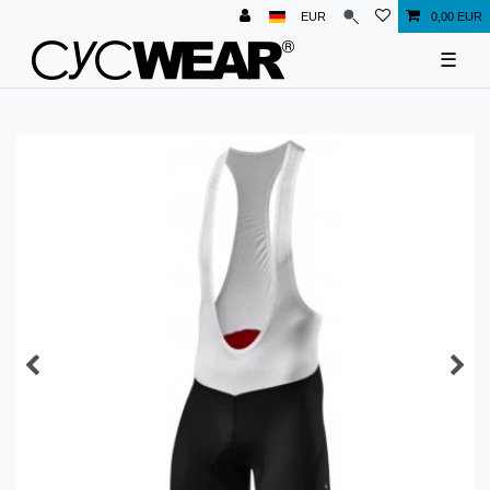
EUR
0,00 EUR
☰