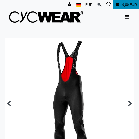
EUR
0,00 EUR
☰