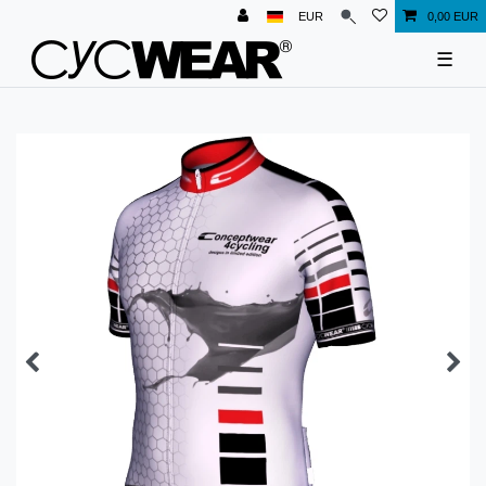
EUR
0,00 EUR
☰