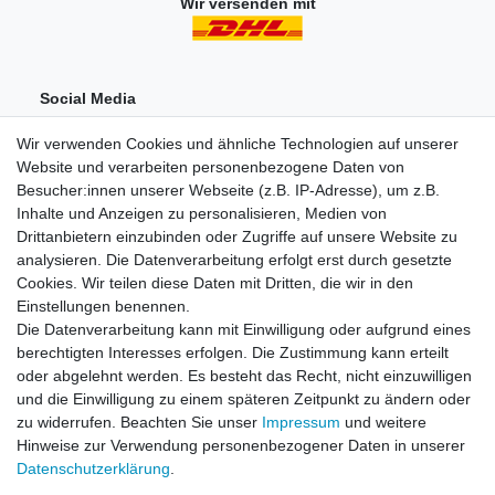
Wir versenden mit
Social Media
Wir verwenden Cookies und ähnliche Technologien auf unserer
Website und verarbeiten personenbezogene Daten von
Besucher:innen unserer Webseite (z.B. IP-Adresse), um z.B.
Inhalte und Anzeigen zu personalisieren, Medien von
Drittanbietern einzubinden oder Zugriffe auf unsere Website zu
analysieren. Die Datenverarbeitung erfolgt erst durch gesetzte
Einkaufen
Cookies. Wir teilen diese Daten mit Dritten, die wir in den
Zahlungsarten
Einstellungen benennen.
Versandarten & -kosten
Die Datenverarbeitung kann mit Einwilligung oder aufgrund eines
Widerrufsrecht
berechtigten Interesses erfolgen. Die Zustimmung kann erteilt
oder abgelehnt werden. Es besteht das Recht, nicht einzuwilligen
und die Einwilligung zu einem späteren Zeitpunkt zu ändern oder
Zum Online-Widerruf
zu widerrufen. Beachten Sie unser
Impressum
und weitere
Hinweise zur Verwendung personenbezogener Daten in unserer
Mein Konto
Daten­schutz­erklärung
.
Registrieren