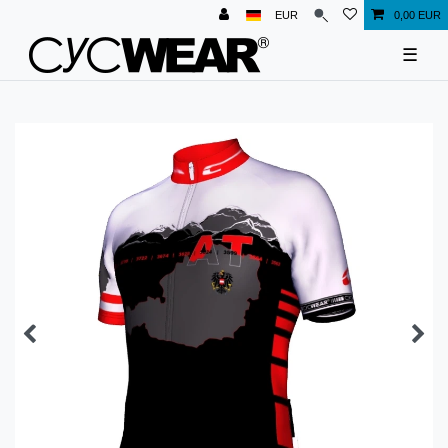
EUR
0,00 EUR
☰