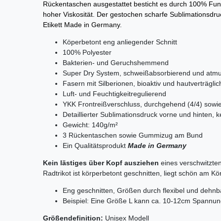
Rückentaschen ausgestattet besticht es durch 100% Funk
hoher Viskosität. Der gestochen scharfe Sublimationsdru
Etikett Made in Germany.
Köperbetont eng anliegender Schnitt
100% Polyester
Bakterien- und Geruchshemmend
Super Dry System, schweißabsorbierend und atmu
Fasern mit Silberionen, bioaktiv und hautverträglic
Luft- und Feuchtigkeitregulierend
YKK Frontreißverschluss, durchgehend (4/4) sowie 
Detaillierter Sublimationsdruck vorne und hinten,
Gewicht: 140g/m²
3 Rückentaschen sowie Gummizug am Bund
Ein Qualitätsprodukt
Made in Germany
Kein lästiges über Kopf ausziehen
eines verschwitzten
Radtrikot ist körperbetont geschnitten, liegt schön am Kö
Eng geschnitten, Größen durch flexibel und dehnba
Beispiel: Eine Größe L kann ca. 10-12cm Spannun
Größendefinition:
Unisex Modell