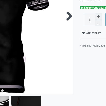
In Kürze verfügbar 
Wunschliste
* inkl. ges. MwSt. zzgl