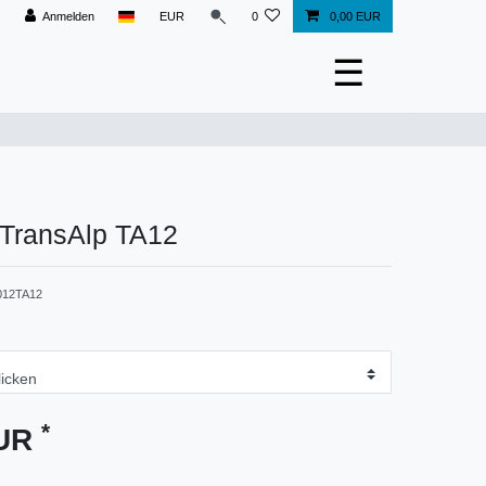
Anmelden
EUR
0
0,00 EUR
☰
 TransAlp TA12
012TA12
*
EUR