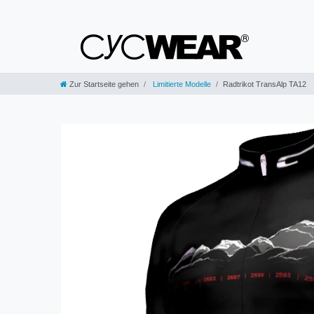
Zur Startseite gehen
Limitierte Modelle
Radtrikot TransAlp TA12