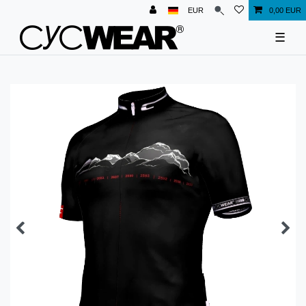
EUR
0,00 EUR
☰