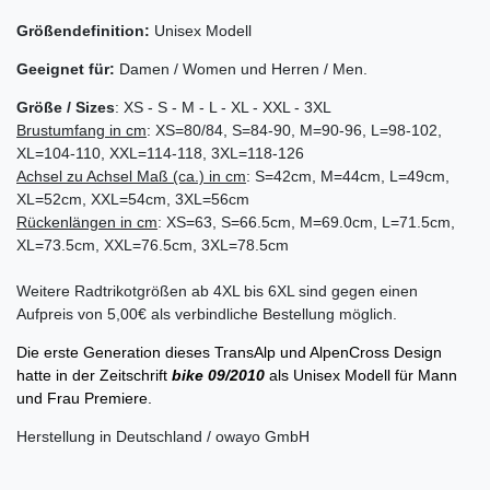
Größendefinition:
Unisex Modell
Geeignet für:
Damen / Women und Herren / Men.
Größe / Sizes
: XS - S - M - L - XL - XXL - 3XL
Brustumfang in cm
: XS=80/84, S=84-90, M=90-96, L=98-102,
XL=104-110, XXL=114-118, 3XL=118-126
Achsel zu Achsel
Maß (ca.) in cm
: S=42cm, M=44cm, L=49cm,
XL=52cm, XXL=54cm, 3XL=56cm
Rückenlängen in cm
: XS=63, S=66.5cm, M=69.0cm, L=71.5cm,
XL=73.5cm, XXL=76.5cm, 3XL=78.5cm
Weitere Radtrikotgrößen ab 4XL bis 6XL sind gegen einen
Aufpreis von 5,00€ als verbindliche Bestellung möglich.
Die erste Generation dieses TransAlp und AlpenCross Design
hatte in der Zeitschrift
bike 09/2010
als Unisex Modell für Mann
und Frau Premiere.
Herstellung in Deutschland / owayo GmbH