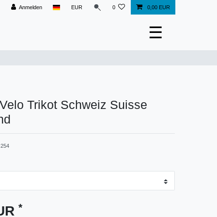
Anmelden
EUR
0
0,00 EUR
☰
 Velo Trikot Schweiz Suisse
nd
254
*
EUR