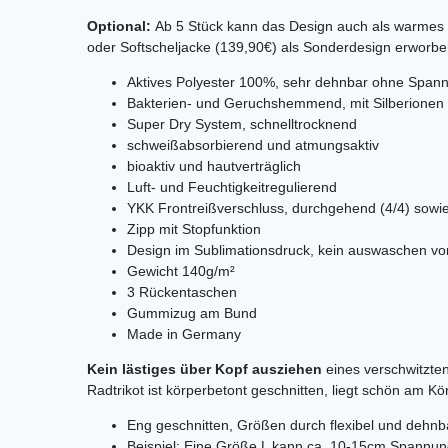
Optional:
Ab 5 Stück kann das Design auch als warmes 
oder Softscheljacke (139,90€) als Sonderdesign erworb
Aktives Polyester 100%, sehr dehnbar ohne Spann
Bakterien- und Geruchshemmend, mit Silberionen
Super Dry System, schnelltrocknend
schweißabsorbierend und atmungsaktiv
bioaktiv und hautverträglich
Luft- und Feuchtigkeitregulierend
YKK Frontreißverschluss, durchgehend (4/4) sowie 
Zipp mit Stopfunktion
Design im Sublimationsdruck, kein auswaschen vo
Gewicht 140g/m²
3 Rückentaschen
Gummizug am Bund
Made in Germany
Kein lästiges über Kopf ausziehen
eines verschwitzten
Radtrikot ist körperbetont geschnitten, liegt schön am Kö
Eng geschnitten, Größen durch flexibel und dehnba
Beispiel: Eine Größe L kann ca. 10-15cm Spannun