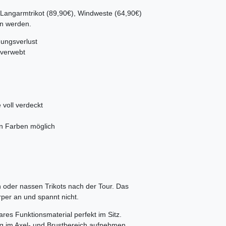
Langarmtrikot (89,90€), Windweste (64,90€)
en werden.
ungsverlust
 verwebt
voll verdeckt
n Farben möglich
 oder nassen Trikots nach der Tour. Das
rper an und spannt nicht.
res Funktionsmaterial perfekt im Sitz.
g im Axel- und Brustbereich aufnehmen.