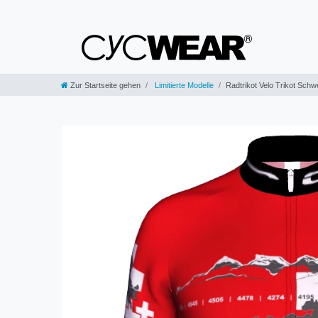
Zur Startseite gehen
Limitierte Modelle
Radtrikot Velo Trikot Schw