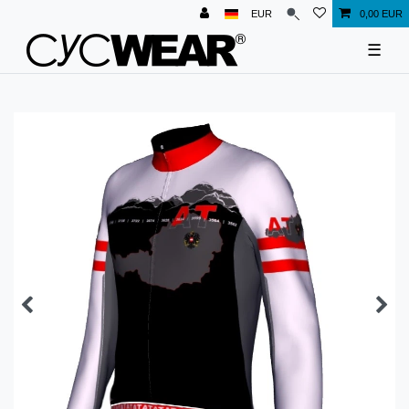
EUR
0,00 EUR
☰