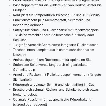
Front: Reißverschluss / Full Zip vollverdeckt eingearbeitet
Windstopperstoff für die kühlere Zeit von Herbst, Winter bis
Frühjahr
Konzipiert für Temperaturen zwischen -5° und 10° Celsius
Funktionsfasern plus Membranstoff, Seitenteile und
Innenarme dehnbar
Safety first! Ärmel und Rückenpartie mit Reflektorpaspeln
1 x kleine verschließbare Seitentasche für Handy oder
Schlüssel
1 x große verschließbare sowie integrierte Rückentasche
Taschen innen komplett aus leichtem sehr dehnbarem
Netzstoff
Antirutschgummi am Rückensaum für optimalen Sitz
Stufenlose Seitenverstellung durch eingearbeiteten
Gummikordeln
Ärmel und Rücken mit Reflektorpaspeln versehen (für gute
Sichtbarkeit)
Körpernah angelegter Schnitt und leicht tailliert im Cut
Brustbereich schmal, Rücken- und Schulterbereich etwas
breiter angelegt
Optimale Passform für radspezifische Körperhaltung
(sitzend oder gebeugt)