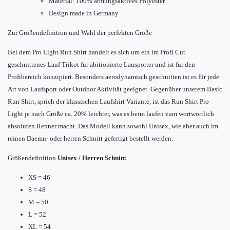
Material: 100% atmungsaktives Polyester
Design made in Germany
Zur Größendefinition und Wahl der perfekten Größe
Bei dem Pro Light Run Shirt handelt es sich um ein im Profi Cut
geschnittenes Lauf Trikot für abitionierte Lausporter und ist für den
Profibereich konzipiert. Besonders aerodynamisch geschnitten ist es für jede
Art von Laufsport oder Outdoor Aktivität geeignet. Gegenüber unserem Basic
Run Shirt, sprich der klassischen Laufshirt Variante, ist das Run Shirt Pro
Light je nach Größe ca. 20% leichter, was es beim laufen zum wortwörtlich
absoluten Renner macht. Das Modell kann sowohl Unisex, wie aber auch im
reinen Daemn- oder herren Schnitt gefertigt bestellt werden.
Größendefinition
Unisex / Herren Schnitt:
XS = 46
S = 48
M = 50
L = 52
XL = 54