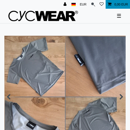
EUR
0,00 EUR
☰