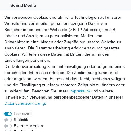
Social Media
Wir verwenden Cookies und ähnliche Technologien auf unserer
Website und verarbeiten personenbezogene Daten von
Besucher:innen unserer Webseite (z.B. IP-Adresse), um z.B.
Inhalte und Anzeigen zu personalisieren, Medien von
Drittanbietern einzubinden oder Zugriffe auf unsere Website zu
analysieren. Die Datenverarbeitung erfolgt erst durch gesetzte
Einkaufen
Cookies. Wir teilen diese Daten mit Dritten, die wir in den
Zahlungsarten
Einstellungen benennen.
Versandarten & -kosten
Die Datenverarbeitung kann mit Einwilligung oder aufgrund eines
Widerrufsrecht
berechtigten Interesses erfolgen. Die Zustimmung kann erteilt
oder abgelehnt werden. Es besteht das Recht, nicht einzuwilligen
und die Einwilligung zu einem späteren Zeitpunkt zu ändern oder
Zum Online-Widerruf
zu widerrufen. Beachten Sie unser
Impressum
und weitere
Hinweise zur Verwendung personenbezogener Daten in unserer
Mein Konto
Daten­schutz­erklärung
.
Registrieren
Essenziell
Login
Statistik
Unternehmen
Externe Medien