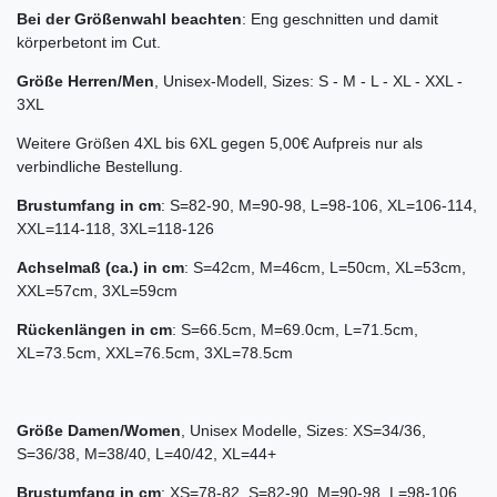
Bei der Größenwahl beachten
: Eng geschnitten und damit
körperbetont im Cut.
Größe Herren/Men
, Unisex-Modell, Sizes: S - M - L - XL - XXL -
3XL
Weitere Größen 4XL bis 6XL gegen 5,00€ Aufpreis nur als
verbindliche Bestellung.
Brustumfang in cm
: S=82-90, M=90-98, L=98-106, XL=106-114,
XXL=114-118, 3XL=118-126
Achselmaß (ca.) in cm
: S=42cm, M=46cm, L=50cm, XL=53cm,
XXL=57cm, 3XL=59cm
Rückenlängen in cm
: S=66.5cm, M=69.0cm, L=71.5cm,
XL=73.5cm, XXL=76.5cm, 3XL=78.5cm
Größe Damen/Women
, Unisex Modelle, Sizes: XS=34/36,
S=36/38, M=38/40, L=40/42, XL=44+
Brustumfang in cm
: XS=78-82, S=82-90, M=90-98, L=98-106,