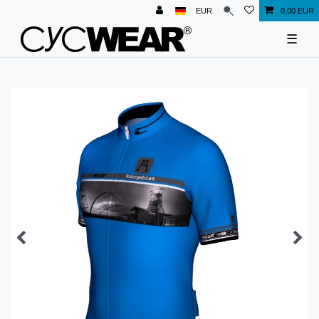
EUR
0,00 EUR
☰