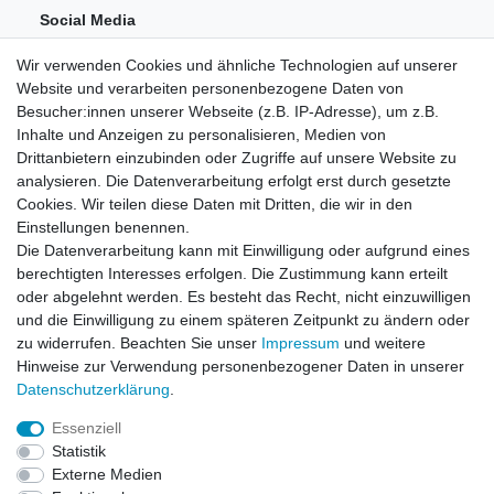
Social Media
Wir verwenden Cookies und ähnliche Technologien auf unserer
Website und verarbeiten personenbezogene Daten von
Besucher:innen unserer Webseite (z.B. IP-Adresse), um z.B.
Inhalte und Anzeigen zu personalisieren, Medien von
Drittanbietern einzubinden oder Zugriffe auf unsere Website zu
analysieren. Die Datenverarbeitung erfolgt erst durch gesetzte
Einkaufen
Cookies. Wir teilen diese Daten mit Dritten, die wir in den
Zahlungsarten
Einstellungen benennen.
Versandarten & -kosten
Die Datenverarbeitung kann mit Einwilligung oder aufgrund eines
Widerrufsrecht
berechtigten Interesses erfolgen. Die Zustimmung kann erteilt
oder abgelehnt werden. Es besteht das Recht, nicht einzuwilligen
und die Einwilligung zu einem späteren Zeitpunkt zu ändern oder
Zum Online-Widerruf
zu widerrufen. Beachten Sie unser
Impressum
und weitere
Hinweise zur Verwendung personenbezogener Daten in unserer
Mein Konto
Daten­schutz­erklärung
.
Registrieren
Essenziell
Login
Statistik
Unternehmen
Externe Medien