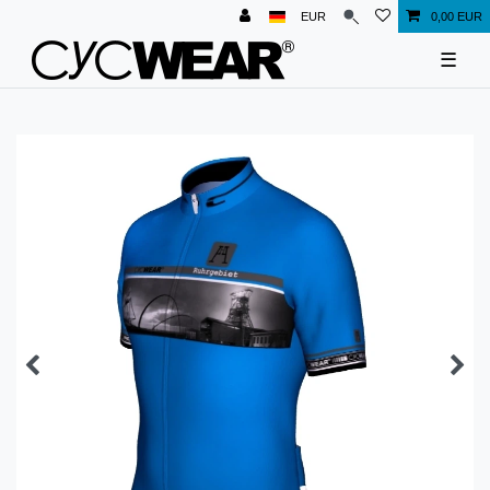
EUR
0,00 EUR
☰