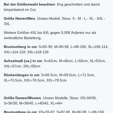
Bei der Größenwahl beachten
: Eng geschnitten und damit
körperbetont im Cut.
Größe Herren/Men
, Unisex-Modell, Sizes: S - M - L - XL - XXL -
3XL
Weitere Größen 4XL bis 6XL gegen 5,00€ Aufpreis nur als
verbindliche Bestellung.
Brustumfang in cm
: S=82-90, M=90-98, L=98-106, XL=106-114,
XXL=114-118, 3XL=118-126
Achselmaß (ca.) in cm
: S=42cm, M=46cm, L=50cm, XL=53cm,
XXL=57cm, 3XL=59cm
Rückenlängen in cm
: S=66.5cm, M=69.0cm, L=71.5cm,
XL=73.5cm, XXL=76.5cm, 3XL=78.5cm
Größe Damen/Women
, Unisex Modelle, Sizes: XS=34/36,
S=36/38, M=38/40, L=40/42, XL=44+
Brustumfang in cm
: XS=78-82, S=82-90, M=90-98, L=98-106,