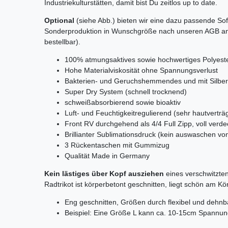
Industriekulturstätten, damit bist Du zeitlos up to date.
Optional
(siehe Abb.) bieten wir eine dazu passende Soft
Sonderproduktion in Wunschgröße nach unseren AGB an
bestellbar).
100% atmungsaktives sowie hochwertiges Polyest
Hohe Materialviskosität ohne Spannungsverlust
Bakterien- und Geruchshemmendes und mit Silber
Super Dry System (schnell trocknend)
schweißabsorbierend sowie bioaktiv
Luft- und Feuchtigkeitregulierend (sehr hautverträg
Front RV durchgehend als 4/4 Full Zipp, voll verde
Brillianter Sublimationsdruck (kein auswaschen vo
3 Rückentaschen mit Gummizug
Qualität Made in Germany
Kein lästiges über Kopf ausziehen
eines verschwitzten
Radtrikot ist körperbetont geschnitten, liegt schön am Kö
Eng geschnitten, Größen durch flexibel und dehnba
Beispiel: Eine Größe L kann ca. 10-15cm Spannun