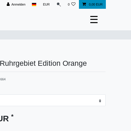
Anmelden
EUR
0
0,00 EUR
☰
 Ruhrgebiet Edition Orange
664
*
EUR