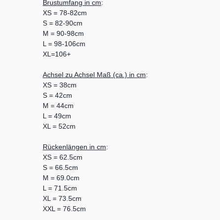
Brustumfang in cm
:
XS = 78-82cm
S = 82-90cm
M = 90-98cm
L = 98-106cm
XL=106+
Achsel zu Achsel Maß (ca.) in cm
:
XS = 38cm
S = 42cm
M = 44cm
L = 49cm
XL = 52cm
Rückenlängen in cm
:
XS = 62.5cm
S = 66.5cm
M = 69.0cm
L = 71.5cm
XL = 73.5cm
XXL = 76.5cm