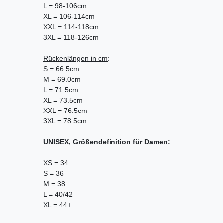
L = 98-106cm
XL = 106-114cm
XXL = 114-118cm
3XL = 118-126cm
Rückenlängen in cm
:
S = 66.5cm
M = 69.0cm
L = 71.5cm
XL = 73.5cm
XXL = 76.5cm
3XL = 78.5cm
UNISEX, Größendefinition für Damen:
XS = 34
S = 36
M = 38
L = 40/42
XL = 44+