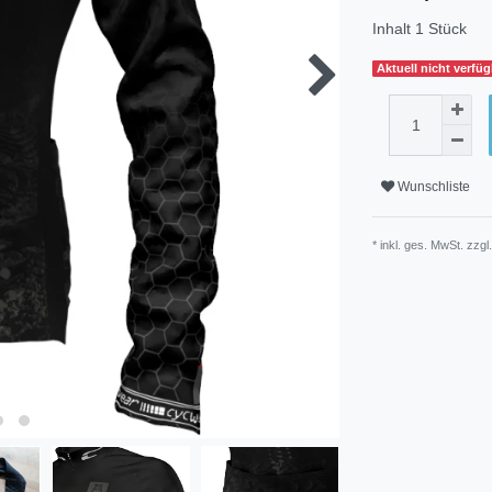
Inhalt
1
Stück
Aktuell nicht verfü
Wunschliste
* inkl. ges. MwSt. zzgl