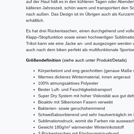
auf der Haut hält es in den kühleren Tagen oder Abende
kälteren Jahreszeit, schön warm und transportiert den 
nach außen. Das Design ist im Übrigen auch als Kurzarmtr
erhältlich.
Es hat drei Rückentaschen, einen durchgehend und voll
Klapp-/Stopfunktion sowie einen hochwertigen Sublimat
Trikot kann wie eine Jacke an- und ausgezogen werden u
auch nach dem biken perfekt als multifunktionale Sportsw
Größendefinition
(siehe auch unter Produkt/Details)
Körperbetont und eng geschnitten (genaue Maße 
Warmes dickeres Wintermaterial, innen angeraut
100% atmungsaktives Polyester
Bester Luft- und Feuchtigkeitstransport
Super Dry System mit hoher Viskosität aus gut de
Bioaktiv mit Silberionen Fasern verwebt
Bakterien- sowie geruchshemmend
Schweißabsorbierend und sehr hautverträglich im 
Sublimationsdruck, womit die Farben nie auswas
Gewicht 180g/m² wärmender Wintertrikotstoff
3 Rückentaschen mit Flachgummizugbund