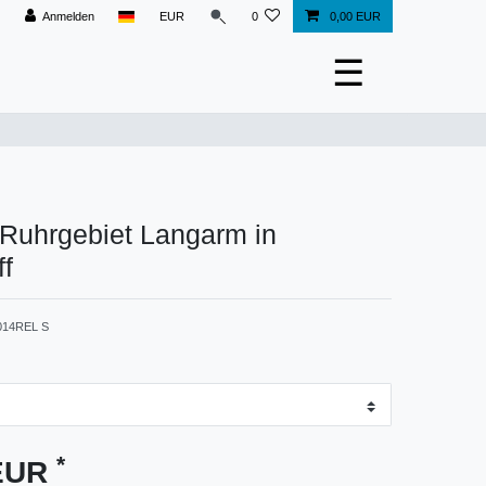
Anmelden
EUR
0
0,00 EUR
☰
 Ruhrgebiet Langarm in
ff
014REL S
*
 EUR