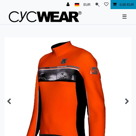
EUR
0,00 EUR
☰