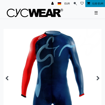
EUR
0,00 EUR
☰