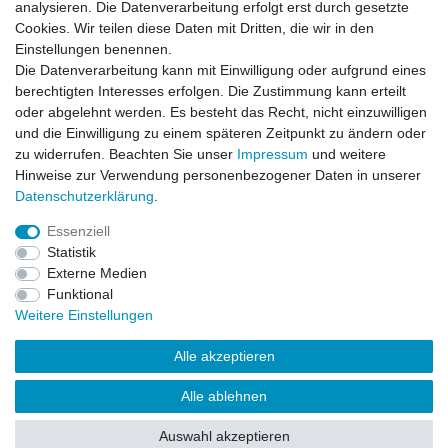
analysieren. Die Datenverarbeitung erfolgt erst durch gesetzte
Einkaufen
Cookies. Wir teilen diese Daten mit Dritten, die wir in den
Zahlungsarten
Einstellungen benennen.
Versandarten & -kosten
Die Datenverarbeitung kann mit Einwilligung oder aufgrund eines
Widerrufsrecht
berechtigten Interesses erfolgen. Die Zustimmung kann erteilt
oder abgelehnt werden. Es besteht das Recht, nicht einzuwilligen
und die Einwilligung zu einem späteren Zeitpunkt zu ändern oder
Zum Online-Widerruf
zu widerrufen. Beachten Sie unser
Impressum
und weitere
Hinweise zur Verwendung personenbezogener Daten in unserer
Mein Konto
Daten­schutz­erklärung
.
Registrieren
Essenziell
Login
Statistik
Unternehmen
Externe Medien
Funktional
Kontakt
Weitere Einstellungen
Datenschutzerklärung
AGB
Alle akzeptieren
Impressum
Qualität
Alle ablehnen
Über uns
Auswahl akzeptieren