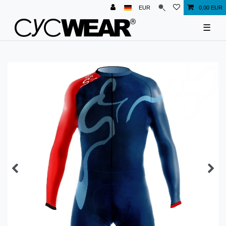
EUR
0,00 EUR
☰