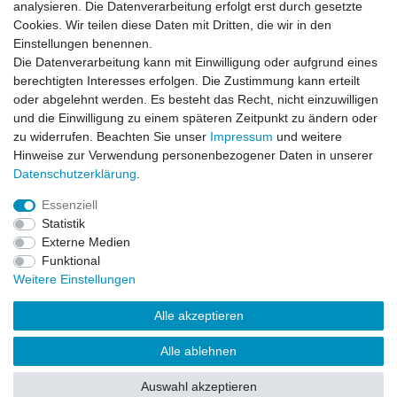
analysieren. Die Datenverarbeitung erfolgt erst durch gesetzte
Einkaufen
Cookies. Wir teilen diese Daten mit Dritten, die wir in den
Zahlungsarten
Einstellungen benennen.
Versandarten & -kosten
Die Datenverarbeitung kann mit Einwilligung oder aufgrund eines
Widerrufsrecht
berechtigten Interesses erfolgen. Die Zustimmung kann erteilt
oder abgelehnt werden. Es besteht das Recht, nicht einzuwilligen
und die Einwilligung zu einem späteren Zeitpunkt zu ändern oder
Zum Online-Widerruf
zu widerrufen. Beachten Sie unser
Impressum
und weitere
Hinweise zur Verwendung personenbezogener Daten in unserer
Mein Konto
Daten­schutz­erklärung
.
Registrieren
Essenziell
Login
Statistik
Unternehmen
Externe Medien
Funktional
Kontakt
Weitere Einstellungen
Datenschutzerklärung
AGB
Alle akzeptieren
Impressum
Qualität
Alle ablehnen
Über uns
Auswahl akzeptieren