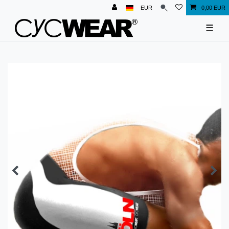
EUR
0,00 EUR
☰