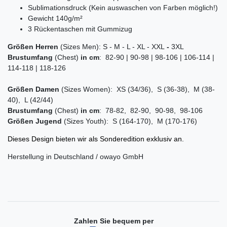
Sublimationsdruck (Kein auswaschen von Farben möglich!)
Gewicht 140g/m²
3 Rückentaschen mit Gummizug
Größen
Herren
(Sizes Men): S - M - L - XL - XXL
-
3XL
Brustumfang
(Chest)
in cm
: 82-90 | 90-98 | 98-106 | 106-114 |
114-118 | 118-126
Größen
Damen
(Sizes Women): XS (34/36), S (36-38), M (38-
40), L (42/44)
Brustumfang
(Chest)
in cm
: 78-82, 82-90, 90-98, 98-106
Größen
Jugend
(Sizes Youth): S (164-170), M (170-176)
Dieses Design bieten wir als Sonderedition
exklusiv an.
Herstellung in Deutschland / owayo GmbH
Zahlen Sie bequem per