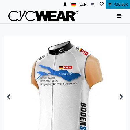
EUR
0,00 EUR
☰