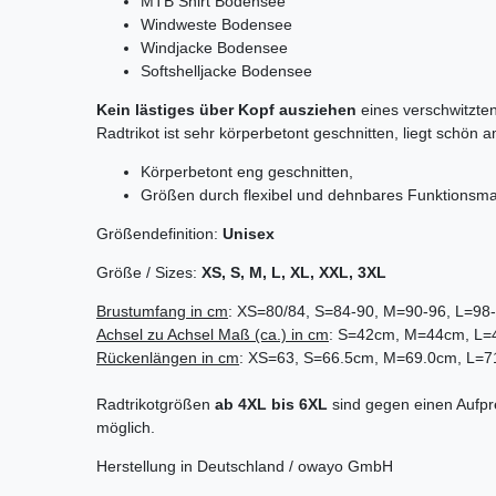
MTB Shirt Bodensee
Windweste Bodensee
Windjacke Bodensee
Softshelljacke Bodensee
Kein lästiges über Kopf ausziehen
eines verschwitzten
Radtrikot ist sehr körperbetont geschnitten, liegt schön 
Körperbetont eng geschnitten,
Größen durch flexibel und dehnbares Funktionsmate
Größendefinition:
Unisex
Größe / Sizes:
XS, S, M, L, XL, XXL, 3XL
Brustumfang in cm
: XS=80/84, S=84-90, M=90-96, L=98
Achsel zu Achsel
Maß (ca.) in cm
: S=42cm, M=44cm, L
Rückenlängen in cm
: XS=63, S=66.5cm, M=69.0cm, L=
Radtrikotgrößen
ab 4XL bis 6XL
sind gegen einen Aufpre
möglich.
Herstellung in Deutschland / owayo GmbH