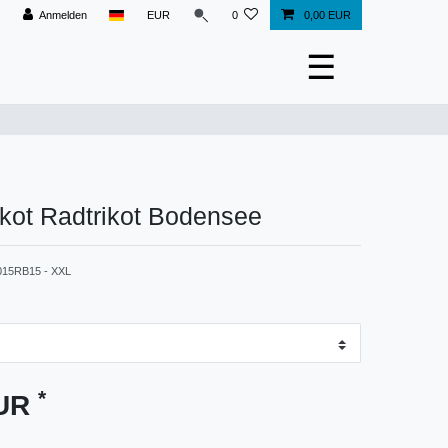
Anmelden
EUR
0
0,00 EUR
☰
ikot Radtrikot Bodensee
015RB15 - XXL
*
EUR