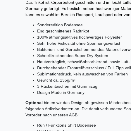
Das Trikot ist körperbetont geschnitten und im leicht tai
Germany gefertigt. Es besticht neben hochwertiger Materi
kann es sowohl im Bereich Radsport, Laufsport oder vo
Sonderedition Bodensee
Eng geschnittenes Radtrikot
100% atmungsaktives hochwertiges Polyester
Sehr hohe Viskosität ohne Spannungsverlust
Bakterien- und Geruchshemmendes Materiel verwebt
Schnelltrocknendes Super Dry System
Hautverträglich, schweißabsorbierend sowie Luft- 
Durchgehender Frontreißverschluss / Full Zipp voll
Sublimationsdruck, kein auswaschen von Farben
Gewicht ca. 135g/m²
3 Rückentaschen mit Gummizug
Design Made in Germany
Optional
bieten wir das Design ab gewissen Mindestbest
folgenden Artikelvarianten an. Die damit verbundene So
Vororder nach unseren AGB:
Run / Funktions Shirt Bodensee