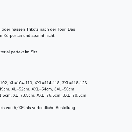
 oder nassen Trikots nach der Tour. Das
am Körper an und spannt nicht.
rial perfekt im Sitz.
-102, XL=104-110, XXL=114-118, 3XL=118-126
=49cm, XL=52cm, XXL=54cm, 3XL=56cm
71.5cm, XL=73.5cm, XXL=76.5cm, 3XL=78.5cm
is von 5,00€ als verbindliche Bestellung