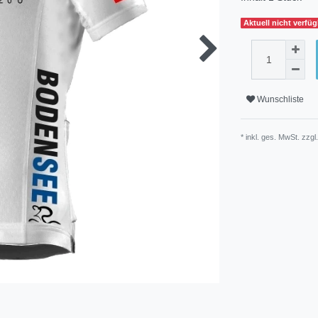
Aktuell nicht verfü
Wunschliste
* inkl. ges. MwSt. zzgl