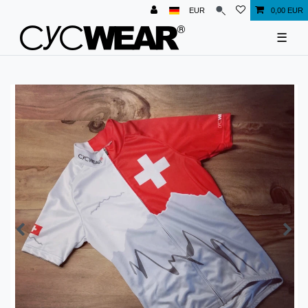
EUR
0,00 EUR
☰