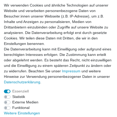
Wir verwenden Cookies und ähnliche Technologien auf unserer
Website und verarbeiten personenbezogene Daten von
Besucher:innen unserer Webseite (z.B. IP-Adresse), um z.B.
Inhalte und Anzeigen zu personalisieren, Medien von
Drittanbietern einzubinden oder Zugriffe auf unsere Website zu
analysieren. Die Datenverarbeitung erfolgt erst durch gesetzte
Einkaufen
Cookies. Wir teilen diese Daten mit Dritten, die wir in den
Zahlungsarten
Einstellungen benennen.
Versandarten & -kosten
Die Datenverarbeitung kann mit Einwilligung oder aufgrund eines
Widerrufsrecht
berechtigten Interesses erfolgen. Die Zustimmung kann erteilt
oder abgelehnt werden. Es besteht das Recht, nicht einzuwilligen
und die Einwilligung zu einem späteren Zeitpunkt zu ändern oder
Zum Online-Widerruf
zu widerrufen. Beachten Sie unser
Impressum
und weitere
Hinweise zur Verwendung personenbezogener Daten in unserer
Mein Konto
Daten­schutz­erklärung
.
Registrieren
Essenziell
Login
Statistik
Unternehmen
Externe Medien
Funktional
Kontakt
Weitere Einstellungen
Datenschutzerklärung