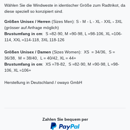
Wählen Sie die Windweste in identischer Größe zum Radtrikot, da
diese speziell so konzipiert sind.
Größen
Unisex / Herren
(Sizes Men): S - M - L - XL - XXL
-
3XL
(grösser auf Anfrage möglich)
Brustumfang
in cm
: S =82-90, M =90-98, L =98-106, XL =106-
114, XXL =114-118, 3XL 118-126
Größen Unisex /
Damen
(Sizes Women): XS = 34/36, S =
36/38, M = 38/40, L = 40/42, XL = 44+
Brustumfang
in cm
: XS =78-82, S =82-90, M =90-98, L =98-
106, XL =106+
Herstellung in Deutschland / owayo GmbH
Zahlen Sie bequem per