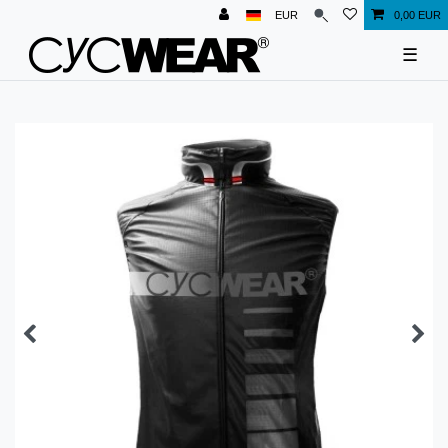
EUR
0,00 EUR
☰