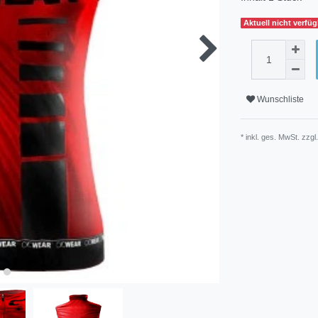
Aktuell nicht verfü
Wunschliste
* inkl. ges. MwSt. zzgl