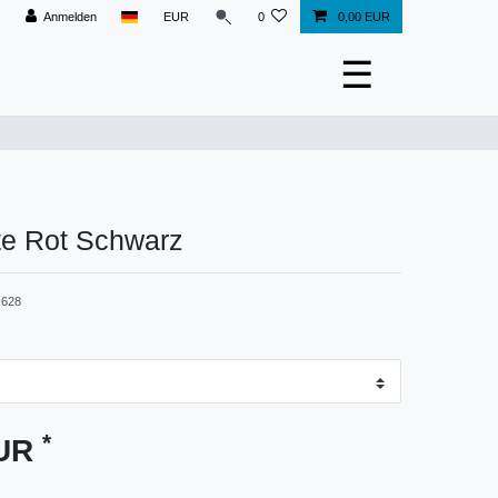
Anmelden
EUR
0
0,00 EUR
☰
e Rot Schwarz
628
*
EUR