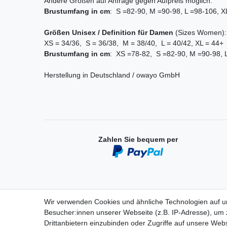
Andere Größen auf Anfrage gegen Aufpreis möglich.
Brustumfang
in cm
: S =82-90, M =90-98, L =98-106, 
Größen Unisex / Definition für Damen
(Sizes Women)
XS = 34/36, S = 36/38, M = 38/40, L = 40/42, XL = 44+
Brustumfang
in cm
: XS =78-82, S =82-90, M =90-98, 
Herstellung in Deutschland / owayo GmbH
Zahlen Sie bequem per
Wir verwenden Cookies und ähnliche Technologien auf 
Besucher:innen unserer Webseite (z.B. IP-Adresse), um z
Einkaufen
Drittanbietern einzubinden oder Zugriffe auf unsere Webs