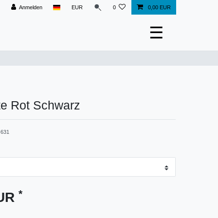
Anmelden
EUR
0
0,00 EUR
☰
e Rot Schwarz
631
*
EUR