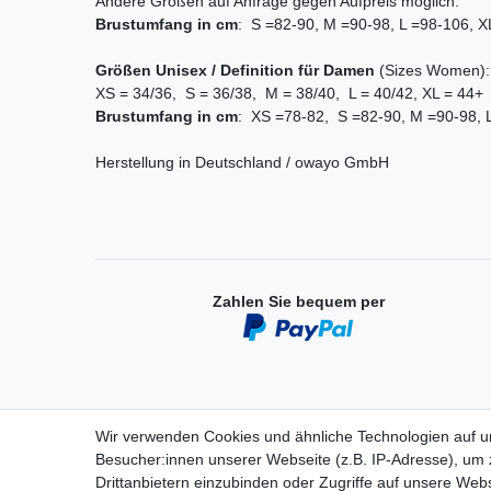
Andere Größen auf Anfrage gegen Aufpreis möglich.
Brustumfang
in cm
: S =82-90, M =90-98, L =98-106, 
Größen Unisex / Definition für Damen
(Sizes Women)
XS = 34/36, S = 36/38, M = 38/40, L = 40/42, XL = 44+
Brustumfang
in cm
: XS =78-82, S =82-90, M =90-98, 
Herstellung in Deutschland / owayo GmbH
Zahlen Sie bequem per
Wir verwenden Cookies und ähnliche Technologien auf 
Besucher:innen unserer Webseite (z.B. IP-Adresse), um z
Einkaufen
Drittanbietern einzubinden oder Zugriffe auf unsere Webs